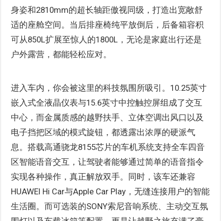
身姿和2810mm的超长轴距傲视同级，打造出宽敞舒
适的座舱空间。当后排座椅纯平放倒后，后备箱容积
可从850L扩展至惊人的1800L，无论是家庭出行还是
户外露营，都能轻松应对。
进入车内，你会被这里的科技氛围所吸引。10.25英寸
嵌入式全液晶仪表与15.6英寸中控触控屏组成了交互
中心，而金属质感的越野扶手、立体空调出风口以及
电子挡把区域的模式旋钮，都透露出浓厚的硬派气
息。搭载高通骁龙8155芯片的车机系统支持全车四音
区智能语音交互，让驾驶者能够通过简单的语音指令
实现各种操作，真正解放双手。同时，该车还兼容
HUAWEI Hi Car与Apple Car Play，无缝连接用户的智能
生活圈。而可选装的SONY索尼音响系统、主动交互氛
围灯以及车载冰箱等配置，更是让越野之旅充满了豪