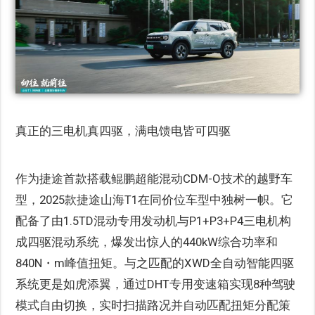
真正的三电机真四驱，满电馈电皆可四驱
作为捷途首款搭载鲲鹏超能混动CDM-O技术的越野车
型，2025款捷途山海T1在同价位车型中独树一帜。它
配备了由1.5TD混动专用发动机与P1+P3+P4三电机构
成四驱混动系统，爆发出惊人的440kW综合功率和
840N・m峰值扭矩。与之匹配的XWD全自动智能四驱
系统更是如虎添翼，通过DHT专用变速箱实现8种驾驶
模式自由切换，实时扫描路况并自动匹配扭矩分配策