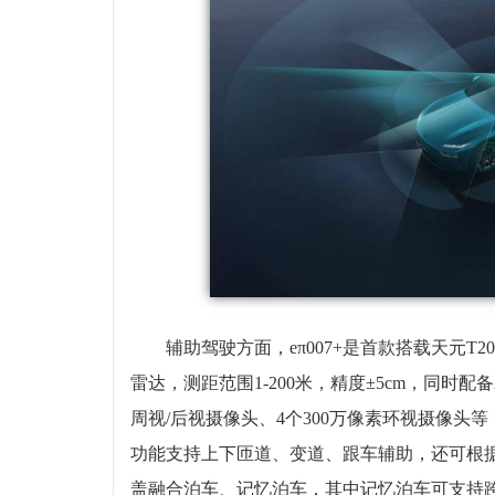
辅助驾驶方面，eπ007+是首款搭载天元T
雷达，测距范围1-200米，精度±5cm，同时配
周视/后视摄像头、4个300万像素环视摄像头等
功能支持上下匝道、变道、跟车辅助，还可根
盖融合泊车、记忆泊车，其中记忆泊车可支持跨