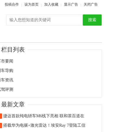
投稿合作
设为首页
加入收藏
显示广告
关闭广告
搜索
栏目列表
车市要闻
潮车导购
新车资讯
试驾评测
最新文章
捷达首款纯电轿车M6线下亮相 联和茶百道在
1
搭载华为电驱+激光雷达！埃安Ray 7登陆工信
2