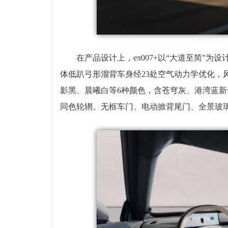
在产品设计上，eπ007+以“大道至简”为设计哲学
体低趴弓形溜背车身经23处空气动力学优化，风
影黑、晨曦白等6种颜色，含苍穹灰、港湾蓝新
同色轮辋。无框车门、电动掀背尾门、全景玻