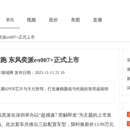
视频
底价
美图
直播
资讯
奕派eπ007+正式上市
轿跑 东风奕派eπ007+正式上市
次 来源：汽车领域网 发布日期：2025-11-11 21:10
标配高通8295P芯片与天元智驾，打造兼顾颜值与性能的智美超能轿
风奕派在深圳举办以“超感速7 奕触即发”为主题的上市发
市场。此次新车共推出三款配置车型，限时焕新价13.99万元