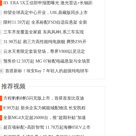
ID. ERA 5X工信部申报图曝光 激光雷达+长轴距
3
仰望全球高定中心开业，U8L鼎藏版同步上市
4
限时11.59万起 全系标配FSD自适应悬架 全新
5
三车齐发覆盖全家庭 东风风神L系三车实现
6
31.98万起 易三方高性能纯电旗舰 腾势Z9S开
7
云水天青限定套装登场，尊界V800以灵活定
8
预售价12.59万起 MG 07标配电磁悬架与全场景
9
首搭新标！埃安Ray 7 年轻人的超级纯电轿车
10
推荐视频
方程豹豹8豹5闪充版上市，首搭首发比亚迪
1
8.99万起 新央企实力赋能城配物流 长安凯程
2
全新MG4大定超26000台，推“超期补贴”加速
3
超百项标配+高阶智驾 11.78万起海狮05EV上市
4