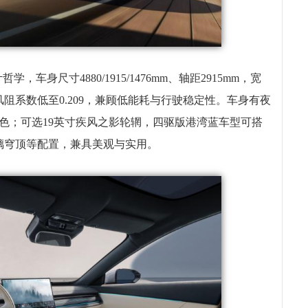
，车身尺寸4880/1915/1476mm、轴距2915mm，宽
阻系数低至0.209，兼顾低能耗与行驶稳定性。车身有夜
色；可选19英寸疾风之影轮辋，四驱版港湾蓝车型可搭
璃穹顶等配置，兼具美观与实用。