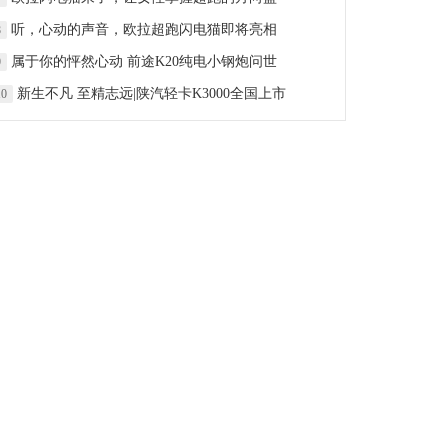
听，心动的声音，欧拉超跑闪电猫即将亮相
8
属于你的怦然心动 前途K20纯电小钢炮问世
9
新生不凡 至精志远|陕汽轻卡K3000全国上市
10