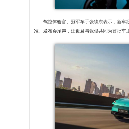
驾控体验官、冠军车手张臻东表示，新车经
准。发布会尾声，汪俊君与张俊共同为首批车主交