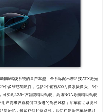
200辅助驾驶系统的量产车型，全系标配禾赛科技ATX激光
备29个多维感知硬件，包括2个前视800万像素摄像头、5个
，可实现L2.5+级智能辅助驾驶。高速NOA导航辅助驾驶
据用户需求设置稳健或激进的驾驶风格；泊车辅助系统涵
5层记忆，最多存储10条路线，即使在复杂停车场也能