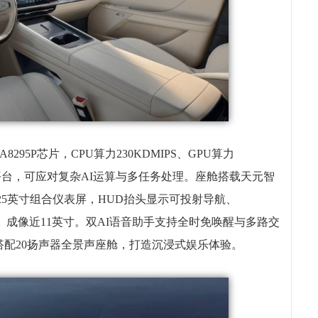
295P芯片，CPU算力230KDMIPS、GPU算力
超传统平台，可应对复杂AI运算与多任务处理。座舱搭载天元智
0.25英寸组合仪表屏，HUD抬头显示可投射导航、
2°、成像近11英寸。双AI语音助手支持全时免唤醒与多路交
配20扬声器全景声座舱，打造沉浸式娱乐体验。