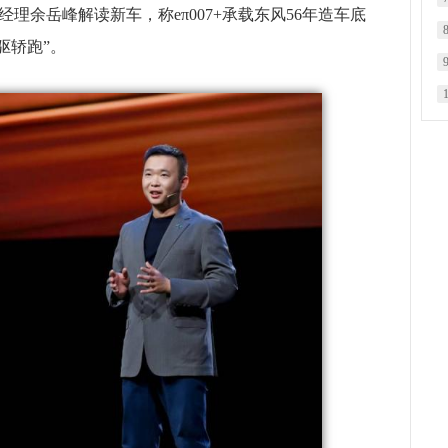
理余岳峰解读新车，称eπ007+承载东风56年造车底
驱轿跑”。