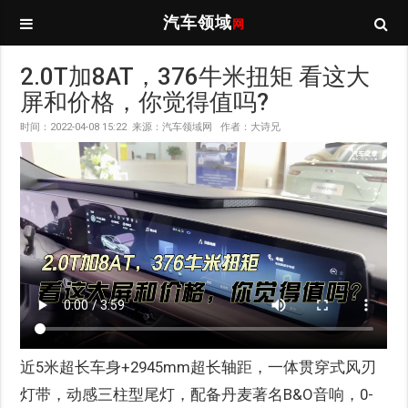
汽车领域
网
2.0T加8AT，376牛米扭矩 看这大
屏和价格，你觉得值吗?
时间：2022-04-08 15:22 来源：汽车领域网 作者：大诗兄
近5米超长车身+2945mm超长轴距，一体贯穿式风刃
灯带，动感三柱型尾灯，配备丹麦著名B&O音响，0-