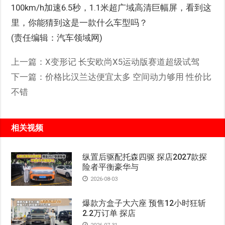
100km/h加速6.5秒，1.1米超广域高清巨幅屏，看到这
里，你能猜到这是一款什么车型吗？
(责任编辑：汽车领域网)
上一篇：
X变形记 长安欧尚X5运动版赛道超级试驾
下一篇：
价格比汉兰达便宜太多 空间动力够用 性价比
不错
相关视频
纵置后驱配托森四驱 探店2027款探
险者平衡豪华与
2026-08-03
爆款方盒子大六座 预售12小时狂斩
2.2万订单 探店