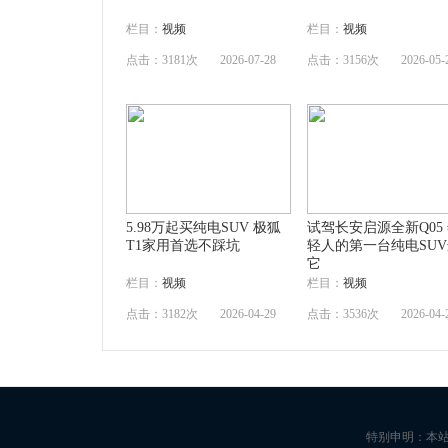
栏目：
视频
栏目：
视频
点击：3181次
2026-07-28
点击：3156次
2026-05-
5.98万起买纯电SUV 极狐
试驾长安启源全新Q05
T1家用首选不踩坑
轻人的第一台纯电SU
它
栏目：
视频
栏目：
视频
点击：3182次
2026-04-29
点击：3536次
2026-04-
特别申明：本