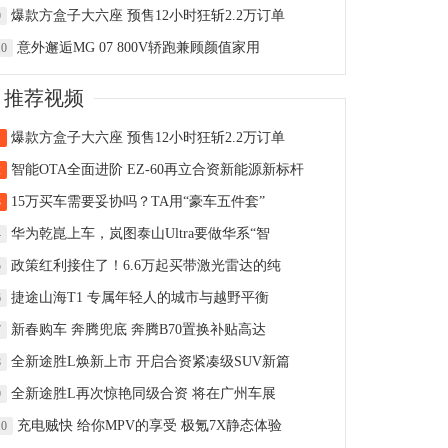
爆款方盒子大六座 预售12小时狂斩2.2万订单
9
意外邂逅MG 07 800V轿跑兼顾颜值家用
10
推荐视频
爆款方盒子大六座 预售12小时狂斩2.2万订单
1
智能OTA全面进阶 EZ-60再立合资新能源新标杆
2
15万买车需要妥协吗？TA用“豪车五件套”
3
华为乾崑上车，岚图泰山Ultra要做华系“智
4
政策红利接住了！6.6万起买带激光雷达的纯
5
捷途山海T1 专属年轻人的城市与越野平衡
6
新春购车 奔腾兜底 奔腾B70置换补贴高达
7
全新途胜L焕新上市 开启合资紧凑级SUV新篇
8
全新途胜L再次惊艳同级合资 将在广州车展
9
充电贼快 给你MPV的享受 极氪7X静态体验
10