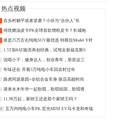
热点视频
在乡村躺平或者逆袭？小伙与“合伙人”长
1
传统燃油皮卡PK全球首款增程皮卡？长城炮
2
谁是25万左右纯电SUV最优选 特斯拉Model Y对
3
1.5T加8AT能否再创经典，试驾全新福克斯S
4
说唱小子，健身达人，创业青年，形容这三
5
年味还在 开着5万纯电小车回农村过年
6
路虎同源基因+全铝合金车身 探店高能时尚
7
请来水木年华一起歌唱，歌唱祖国，歌唱青
8
11.98万起，家轿王还是那个家轿王吗？
9
五万内纯电小车PK 宏光MINI EV马卡龙和奇瑞
10