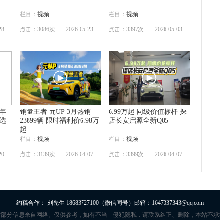
栏目：
视频
栏目：
视频
28
点击：3086次
2026-05-23
点击：3397次
2026-05-03
 年
销量王者 元UP 3月热销
6.99万起 同级价值标杆 探
V选
23899辆 限时福利价6.98万
店长安启源全新Q05
起
栏目：
视频
栏目：
视频
20
点击：3139次
2026-04-07
点击：3399次
2026-04-07
约稿合作： 刘先生 18683727100（微信同号）邮箱：1647337343@qq.com
站部分信息来自网络。仅供参考，如有不当，侵犯隐私，请联系纠正、删除，本站不承