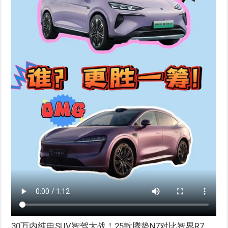
30万内纯电SUV智驾大战！25款腾势N7对比智界R7，