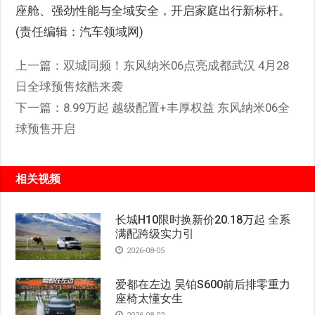
座舱、强劲性能与全域安全，开启家庭出行新标杆。
(责任编辑：汽车领域网)
上一篇：
双城同频！东风纳米06点亮成都武汉 4月28
日全球预售炫酷来袭
下一篇：
8.99万起 越级配置+丰厚权益 东风纳米06全
球预售开启
相关视频
长城H10限时换新价20.18万起 全系
满配跨级实力引
2026-08-05
爱都在左边 昊铂S600前后排零重力
座椅太懂女生