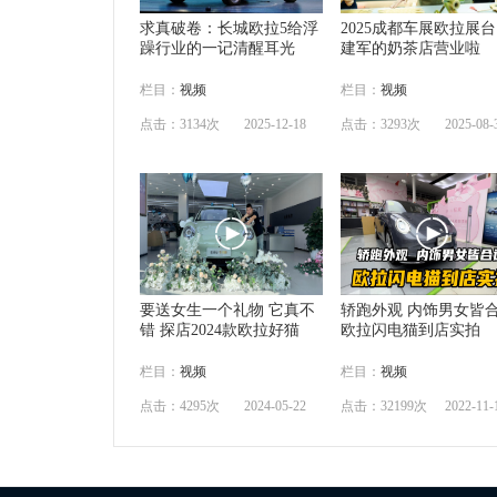
求真破卷：长城欧拉5给浮
2025成都车展欧拉展台
躁行业的一记清醒耳光
建军的奶茶店营业啦
栏目：
视频
栏目：
视频
点击：3134次
2025-12-18
点击：3293次
2025-08-
要送女生一个礼物 它真不
轿跑外观 内饰男女皆
错 探店2024款欧拉好猫
欧拉闪电猫到店实拍
栏目：
视频
栏目：
视频
点击：4295次
2024-05-22
点击：32199次
2022-11-