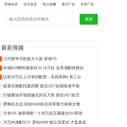
投稿合作
设为首页
加入收藏
显示广告
关闭广告
搜索
最新视频
10万级华为乾崑大六座 星海V6
1
长城H10限时换新价20.18万起 全系满配跨级实
2
以前30万以上才有的配置，东风风神L系三台
3
纵置后驱配托森四驱 探店2027款探险者平衡
4
打破燃油车智能偏见的实力派 探店2027款艾
5
爱都在左边 昊铂S600前后排零重力座椅太懂
6
大有9方 焕新领航！9.48万起五菱扬光Pro西南
7
20万内满配SUV 昊铂S600 敢让深度试 才是真底
8