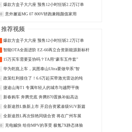
爆款方盒子大六座 预售12小时狂斩2.2万订单
9
意外邂逅MG 07 800V轿跑兼顾颜值家用
10
推荐视频
爆款方盒子大六座 预售12小时狂斩2.2万订单
1
智能OTA全面进阶 EZ-60再立合资新能源新标杆
2
15万买车需要妥协吗？TA用“豪车五件套”
3
华为乾崑上车，岚图泰山Ultra要做华系“智
4
政策红利接住了！6.6万起买带激光雷达的纯
5
捷途山海T1 专属年轻人的城市与越野平衡
6
新春购车 奔腾兜底 奔腾B70置换补贴高达
7
全新途胜L焕新上市 开启合资紧凑级SUV新篇
8
全新途胜L再次惊艳同级合资 将在广州车展
9
充电贼快 给你MPV的享受 极氪7X静态体验
10