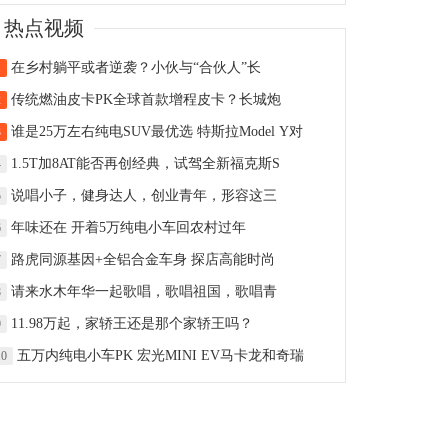
热点视频
在乡村躺平或者逆袭？小伙与“合伙人”长
1
传统燃油皮卡PK全球首款增程皮卡？长城炮
2
谁是25万左右纯电SUV最优选 特斯拉Model Y对
3
1.5T加8AT能否再创经典，试驾全新福克斯S
4
说唱小子，健身达人，创业青年，形容这三
5
年味还在 开着5万纯电小车回农村过年
6
路虎同源基因+全铝合金车身 探店高能时尚
7
请来水木年华一起歌唱，歌唱祖国，歌唱青
8
11.98万起，家轿王还是那个家轿王吗？
9
五万内纯电小车PK 宏光MINI EV马卡龙和奇瑞
10