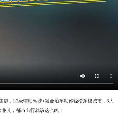
里程焦虑，L2级辅助驾驶+融合泊车助你轻松穿梭城市，8大
验兼具，都市出行就该这么飒！