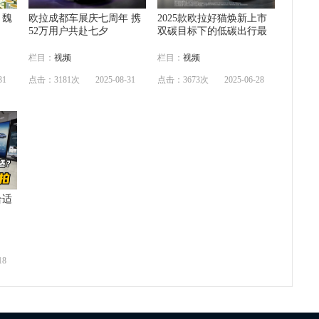
 魏
欧拉成都车展庆七周年 携
2025款欧拉好猫焕新上市
52万用户共赴七夕
双碳目标下的低碳出行最
栏目：
视频
栏目：
视频
31
点击：3181次
2025-08-31
点击：3673次
2025-06-28
合适
18