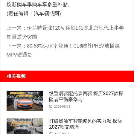
焕新购车季购车享多重补贴。
(责任编辑：汽车领域网)
上一篇：
伊兰特暴涨120% 途胜L领跑北京现代上半年
销量逆势突围
下一篇：
80.68%保值率登顶！GL8陆尊PHEV成插混
MPV硬通货
相关视频
纵置后驱配托森四驱 探店2027款探
险者平衡豪华与
2026-08-03
打破燃油车智能偏见的实力派 探店
2027款艾瑞泽