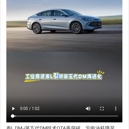
秦L DM-i第五代DM技术OTA再突破，亏电油耗降至