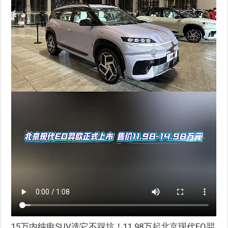
15万内纯电SUV选它不踩坑！11.98万起北京现代EO羿