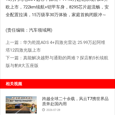
欧上市，722km续航+铠甲车身，8295芯片超流畅，安
全配置拉满，15万级享30万体验，家庭首购闭眼冲～
(责任编辑：汽车领域网)
上一篇：
华为乾崑ADS 4+四激光雷达 25.99万起阿维
塔12四激光版上市
下一篇：
真能解决越野与通勤的两难？探店豹5长续航
版与豹8大五座版
相关视频
跨越全球二十余载，风云T7携世界品
质奔赴国内用
2026-07-28