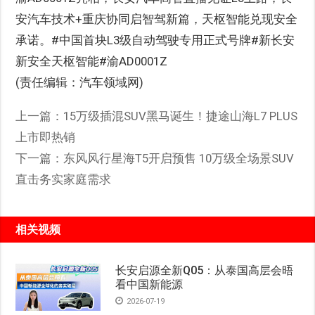
安汽车技术+重庆协同启智驾新篇，天枢智能兑现安全
承诺。#中国首块L3级自动驾驶专用正式号牌#新长安
新安全天枢智能#渝AD0001Z
(责任编辑：汽车领域网)
上一篇：
15万级插混SUV黑马诞生！捷途山海L7 PLUS
上市即热销
下一篇：
东风风行星海T5开启预售 10万级全场景SUV
直击务实家庭需求
相关视频
长安启源全新Q05：从泰国高层会晤
看中国新能源
2026-07-19