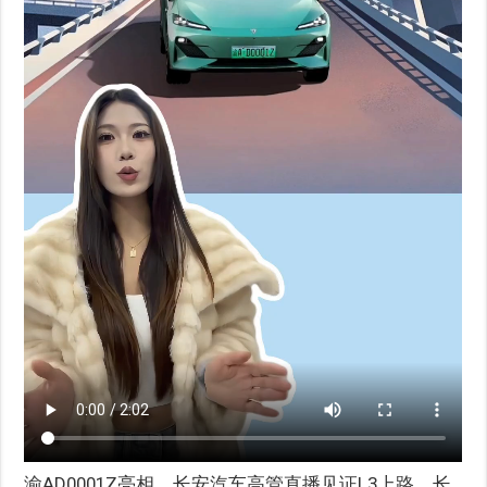
渝AD0001Z亮相，长安汽车高管直播见证L3上路，长