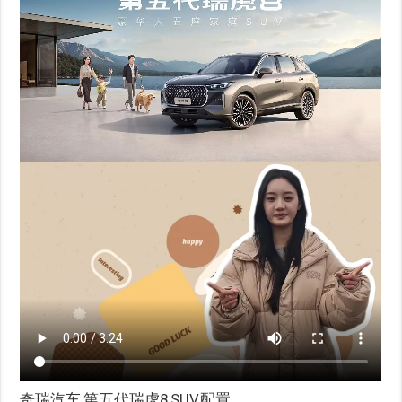
奇瑞汽车,第五代瑞虎8,SUV,配置,