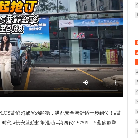
PLUS蓝鲸超擎省劲静稳，满配安全与舒适一步到位！#蓝
时代 #长安蓝鲸超擎混动 #第四代CS75PLUS蓝鲸超擎