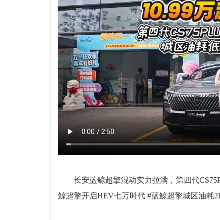
长安蓝鲸超擎混动实力拉满，第四代CS75
鲸超擎开启HEV七万时代 #蓝鲸超擎城区油耗2L