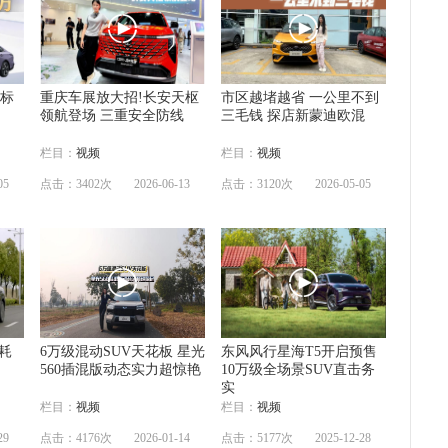
V标
重庆车展放大招!长安天枢
市区越堵越省 一公里不到
领航登场 三重安全防线
三毛钱 探店新蒙迪欧混
栏目：
视频
栏目：
视频
05
点击：3402次
2026-06-13
点击：3120次
2026-05-05
油耗
6万级混动SUV天花板 星光
东风风行星海T5开启预售
560插混版动态实力超惊艳
10万级全场景SUV直击务
实
栏目：
视频
栏目：
视频
29
点击：4176次
2026-01-14
点击：5177次
2025-12-28