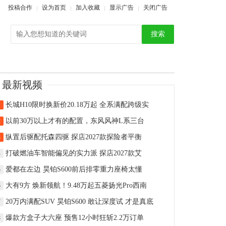
投稿合作
设为首页
加入收藏
显示广告
关闭广告
搜索
最新视频
长城H10限时换新价20.18万起 全系满配跨级实
1
以前30万以上才有的配置，东风风神L系三台
2
纵置后驱配托森四驱 探店2027款探险者平衡
3
打破燃油车智能偏见的实力派 探店2027款艾
4
爱都在左边 昊铂S600前后排零重力座椅太懂
5
大有9方 焕新领航！9.48万起五菱扬光Pro西南
6
20万内满配SUV 昊铂S600 敢让深度试 才是真底
7
爆款方盒子大六座 预售12小时狂斩2.2万订单
8