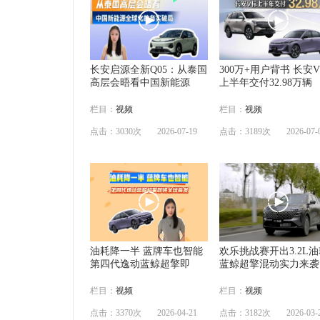
长安启源全新Q05：从泰国
300万+用户背书 长安
高层会晤看中国新能源
上半年交付32.98万辆
栏目：
视频
栏目：
视频
点击：3030次
2026-07-19
点击：3189次
2026-07-
油耗降一半 蓝牌车也智能
欢乐挑战赛开出3.2L
第四代逸动蓝鲸超擎即
蓝鲸超擎混动实力来袭
栏目：
视频
栏目：
视频
点击：3370次
2026-04-21
点击：3182次
2026-03-