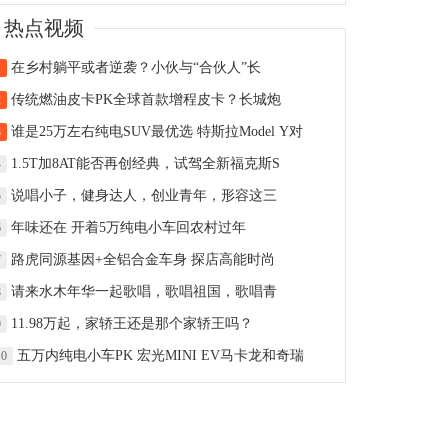
热点视频
在乡村躺平或者逆袭？小伙与“合伙人”长
1
传统燃油皮卡PK全球首款增程皮卡？长城炮
2
谁是25万左右纯电SUV最优选 特斯拉Model Y对
3
1.5T加8AT能否再创经典，试驾全新福克斯S
4
说唱小子，健身达人，创业青年，形容这三
5
年味还在 开着5万纯电小车回农村过年
6
路虎同源基因+全铝合金车身 探店高能时尚
7
请来水木年华一起歌唱，歌唱祖国，歌唱青
8
11.98万起，家轿王还是那个家轿王吗？
9
五万内纯电小车PK 宏光MINI EV马卡龙和奇瑞
10