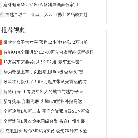
意外邂逅MG 07 800V轿跑兼顾颜值家用
9
跨越全球二十余载，风云T7携世界品质奔赴
10
推荐视频
爆款方盒子大六座 预售12小时狂斩2.2万订单
1
智能OTA全面进阶 EZ-60再立合资新能源新标杆
2
15万买车需要妥协吗？TA用“豪车五件套”
3
华为乾崑上车，岚图泰山Ultra要做华系“智
4
政策红利接住了！6.6万起买带激光雷达的纯
5
捷途山海T1 专属年轻人的城市与越野平衡
6
新春购车 奔腾兜底 奔腾B70置换补贴高达
7
全新途胜L焕新上市 开启合资紧凑级SUV新篇
8
全新途胜L再次惊艳同级合资 将在广州车展
9
充电贼快 给你MPV的享受 极氪7X静态体验
10