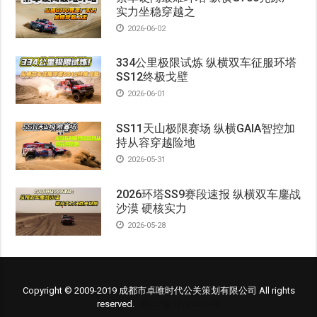
实力坐稳穿越之
2026-06-02
334公里极限试炼 纵横双车征服环塔
SS12终极戈壁
2026-06-01
SS11天山极限赛场 纵横GAIA智控加
持从容穿越险地
2026-05-31
2026环塔SS9赛段速报 纵横双车鏖战
沙漠 硬核实力
2026-05-28
Copyright © 2009-2019 成都市卓唯时代公关策划有限公司 All rights
reserved.
蜀ICP备12020459号