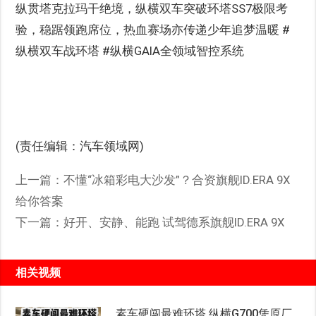
纵贯塔克拉玛干绝境，纵横双车突破环塔SS7极限考
验，稳踞领跑席位，热血赛场亦传递少年追梦温暖 #
纵横双车战环塔 #纵横GAIA全领域智控系统
(责任编辑：汽车领域网)
上一篇：
不懂“冰箱彩电大沙发”？合资旗舰ID.ERA 9X
给你答案
下一篇：
好开、安静、能跑 试驾德系旗舰ID.ERA 9X
相关视频
素车硬闯最难环塔 纵横G700凭原厂