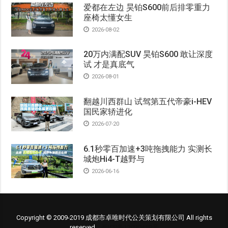
爱都在左边 昊铂S600前后排零重力
座椅太懂女生
2026-08-02
20万内满配SUV 昊铂S600 敢让深度
试 才是真底气
2026-08-01
翻越川西群山 试驾第五代帝豪i-HEV
国民家轿进化
2026-07-20
6.1秒零百加速+3吨拖拽能力 实测长
城炮Hi4-T越野与
2026-06-16
Copyright © 2009-2019 成都市卓唯时代公关策划有限公司 All rights
reserved.
蜀ICP备12020459号