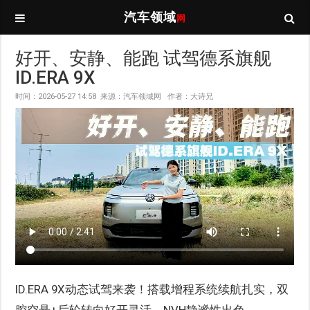
汽车领域
网
好开、安静、能跑 试驾德系旗舰
ID.ERA 9X
时间：2026-05-27 14:58 来源：汽车领域网 作者：大诗兄
ID.ERA 9X动态试驾来袭！搭载增程系统续航扎实，双
腔空悬+后轮转向好开灵活，NVH静谧性出色，