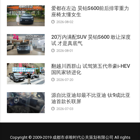
爱都在左边 昊铂S600前后排零重力
座椅太懂女生
2026-08-02
20万内满配SUV 昊铂S600 敢让深度
试 才是真底气
2026-08-01
翻越川西群山 试驾第五代帝豪i-HEV
国民家轿进化
2026-07-20
源自比亚迪却最不比亚迪 钛9成比亚
迪首款长联屏
2026-07-03
Copyright © 2009-2019 成都市卓唯时代公关策划有限公司 All rights