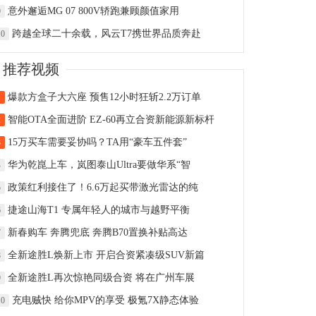
意外邂逅MG 07 800V轿跑兼顾颜值家用
9
跨越全球二十余载，风云T7携世界品质奔赴
10
推荐视频
爆款方盒子大六座 预售12小时狂斩2.2万订单
1
智能OTA全面进阶 EZ-60再立合资新能源新标杆
2
15万买车需要妥协吗？TA用“豪车五件套”
3
华为乾崑上车，岚图泰山Ultra要做华系“智
4
政策红利接住了！6.6万起买带激光雷达的纯
5
捷途山海T1 专属年轻人的城市与越野平衡
6
新春购车 奔腾兜底 奔腾B70置换补贴高达
7
全新途胜L焕新上市 开启合资紧凑级SUV新篇
8
全新途胜L再次惊艳同级合资 将在广州车展
9
充电贼快 给你MPV的享受 极氪7X静态体验
10