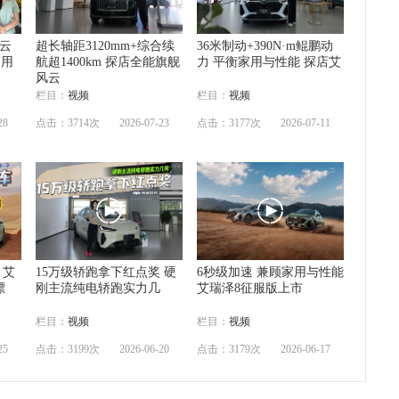
云
超长轴距3120mm+综合续
36米制动+390N·m鲲鹏动
内用
航超1400km 探店全能旗舰
力 平衡家用与性能 探店艾
风云
栏目：
视频
栏目：
视频
28
点击：3714次
2026-07-23
点击：3177次
2026-07-11
 艾
15万级轿跑拿下红点奖 硬
6秒级加速 兼顾家用与性能
漂
刚主流纯电轿跑实力几
艾瑞泽8征服版上市
栏目：
视频
栏目：
视频
25
点击：3199次
2026-06-20
点击：3179次
2026-06-17