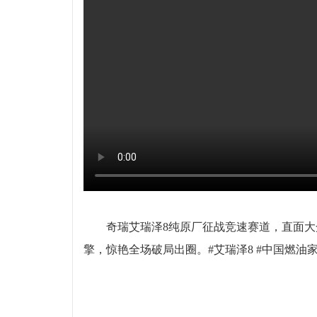
奇瑞艾瑞泽8纯原厂征战竞速赛道，直面
擎，惊艳全场破局出圈。#艾瑞泽8 #中国燃油家