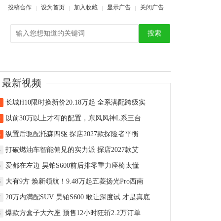
投稿合作
设为首页
加入收藏
显示广告
关闭广告
搜索
最新视频
长城H10限时换新价20.18万起 全系满配跨级实
1
以前30万以上才有的配置，东风风神L系三台
2
纵置后驱配托森四驱 探店2027款探险者平衡
3
打破燃油车智能偏见的实力派 探店2027款艾
4
爱都在左边 昊铂S600前后排零重力座椅太懂
5
大有9方 焕新领航！9.48万起五菱扬光Pro西南
6
20万内满配SUV 昊铂S600 敢让深度试 才是真底
7
爆款方盒子大六座 预售12小时狂斩2.2万订单
8