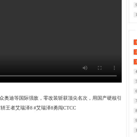
大众奥迪等国际强敌，零改装斩获顶尖名次，用国产硬核引
轿王者艾瑞泽8 #艾瑞泽8勇闯CTCC