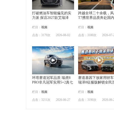
打破燃油车智能偏见的实
跨越全球二十余载，风
力派 探店2027款艾瑞泽
T7携世界品质奔赴国
栏目：
视频
栏目：
视频
点击：3179次
2026-08-02
点击：3180次
2026-07-
环塔赛道冠军品质 瑞虎8
赛道基因下放家用轿车
PRO非凡冠军实用5+2真七
瑞泽8征服版解锁全民
栏目：
视频
栏目：
视频
点击：3211次
2026-06-27
点击：3190次
2026-06-