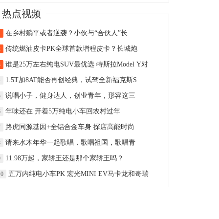
热点视频
在乡村躺平或者逆袭？小伙与“合伙人”长
1
传统燃油皮卡PK全球首款增程皮卡？长城炮
2
谁是25万左右纯电SUV最优选 特斯拉Model Y对
3
1.5T加8AT能否再创经典，试驾全新福克斯S
4
说唱小子，健身达人，创业青年，形容这三
5
年味还在 开着5万纯电小车回农村过年
6
路虎同源基因+全铝合金车身 探店高能时尚
7
请来水木年华一起歌唱，歌唱祖国，歌唱青
8
11.98万起，家轿王还是那个家轿王吗？
9
五万内纯电小车PK 宏光MINI EV马卡龙和奇瑞
10