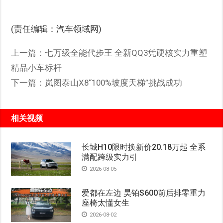
(责任编辑：汽车领域网)
上一篇：
七万级全能代步王 全新QQ3凭硬核实力重塑
精品小车标杆
下一篇：
岚图泰山X8“100%坡度天梯”挑战成功
相关视频
长城H10限时换新价20.18万起 全系
满配跨级实力引
2026-08-05
爱都在左边 昊铂S600前后排零重力
座椅太懂女生
2026-08-02