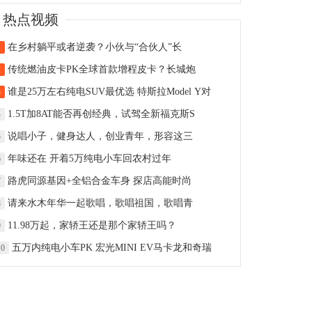
热点视频
在乡村躺平或者逆袭？小伙与“合伙人”长
1
传统燃油皮卡PK全球首款增程皮卡？长城炮
2
谁是25万左右纯电SUV最优选 特斯拉Model Y对
3
1.5T加8AT能否再创经典，试驾全新福克斯S
4
说唱小子，健身达人，创业青年，形容这三
5
年味还在 开着5万纯电小车回农村过年
6
路虎同源基因+全铝合金车身 探店高能时尚
7
请来水木年华一起歌唱，歌唱祖国，歌唱青
8
11.98万起，家轿王还是那个家轿王吗？
9
五万内纯电小车PK 宏光MINI EV马卡龙和奇瑞
10