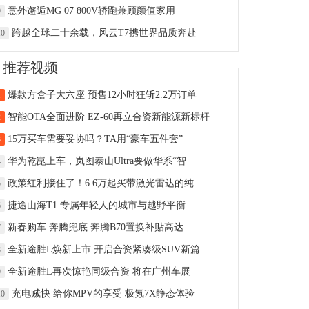
意外邂逅MG 07 800V轿跑兼顾颜值家用
9
跨越全球二十余载，风云T7携世界品质奔赴
10
推荐视频
爆款方盒子大六座 预售12小时狂斩2.2万订单
1
智能OTA全面进阶 EZ-60再立合资新能源新标杆
2
15万买车需要妥协吗？TA用“豪车五件套”
3
华为乾崑上车，岚图泰山Ultra要做华系“智
4
政策红利接住了！6.6万起买带激光雷达的纯
5
捷途山海T1 专属年轻人的城市与越野平衡
6
新春购车 奔腾兜底 奔腾B70置换补贴高达
7
全新途胜L焕新上市 开启合资紧凑级SUV新篇
8
全新途胜L再次惊艳同级合资 将在广州车展
9
充电贼快 给你MPV的享受 极氪7X静态体验
10