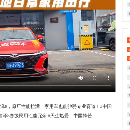
瑞泽8，原厂性能拉满，家用车也能驰骋专业赛道！#中国
#艾瑞泽8赛级民用性能冗余 #天生热爱，中国锋芒