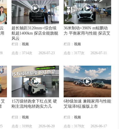
云
超长轴距3120mm+综合续
36米制动+390N·m鲲鹏动
内用
航超1400km 探店全能旗舰
力 平衡家用与性能 探店艾
风云
栏目：
视频
栏目：
视频
28
点击：3714次
2026-07-23
点击：3177次
2026-07-11
 艾
15万级轿跑拿下红点奖 硬
6秒级加速 兼顾家用与性能
漂
刚主流纯电轿跑实力几
艾瑞泽8征服版上市
栏目：
视频
栏目：
视频
25
点击：3199次
2026-06-20
点击：3179次
2026-06-17