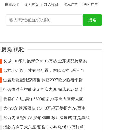
投稿合作
设为首页
加入收藏
显示广告
关闭广告
搜索
最新视频
长城H10限时换新价20.18万起 全系满配跨级实
1
以前30万以上才有的配置，东风风神L系三台
2
纵置后驱配托森四驱 探店2027款探险者平衡
3
打破燃油车智能偏见的实力派 探店2027款艾
4
爱都在左边 昊铂S600前后排零重力座椅太懂
5
大有9方 焕新领航！9.48万起五菱扬光Pro西南
6
20万内满配SUV 昊铂S600 敢让深度试 才是真底
7
爆款方盒子大六座 预售12小时狂斩2.2万订单
8