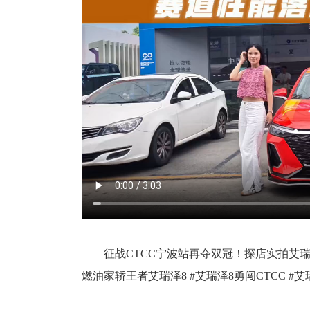
征战CTCC宁波站再夺双冠！探店实拍艾
燃油家轿王者艾瑞泽8 #艾瑞泽8勇闯CTCC 