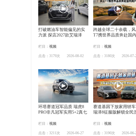
打破燃油车智能偏见的实
跨越全球二十余载，风
力派 探店2027款艾瑞泽
T7携世界品质奔赴国
栏目：
视频
栏目：
视频
点击：3179次
2026-08-02
点击：3180次
2026-07-
环塔赛道冠军品质 瑞虎8
赛道基因下放家用轿车
PRO非凡冠军实用5+2真七
瑞泽8征服版解锁全民
栏目：
视频
栏目：
视频
点击：3211次
2026-06-27
点击：3190次
2026-06-