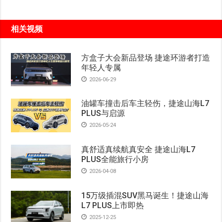
相关视频
方盒子大会新品登场 捷途环游者打造
年轻人专属
2026-06-29
油罐车撞击后车主轻伤，捷途山海L7
PLUS与启源
2026-05-24
真舒适真续航真安全 捷途山海L7
PLUS全能旅行小房
2026-04-08
15万级插混SUV黑马诞生！捷途山海
L7 PLUS上市即热
2025-12-25