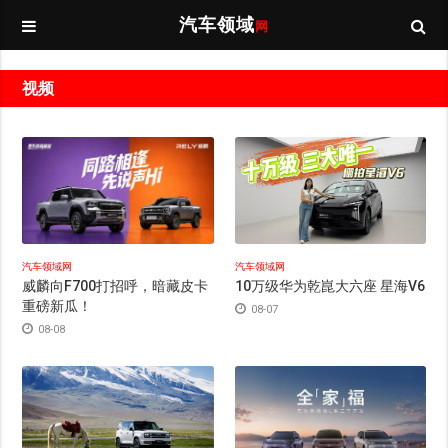
汽车领域
网
视频
汽车领域网
汽车领域网
10万级华为乾崑大六座 星海V6
威麟向F700打招呼，暗藏皮卡
重磅新瓜！
08-07
08-08