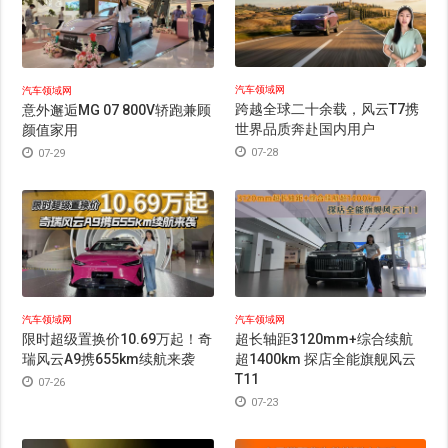
汽车领域网
汽车领域网
跨越全球二十余载，风云T7携
意外邂逅MG 07 800V轿跑兼顾
世界品质奔赴国内用户
颜值家用
07-28
07-29
汽车领域网
汽车领域网
限时超级置换价10.69万起！奇
超长轴距3120mm+综合续航
瑞风云A9携655km续航来袭
超1400km 探店全能旗舰风云
T11
07-26
07-23