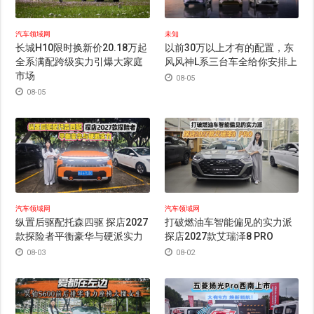
汽车领域网
未知
长城H10限时换新价20.18万起
以前30万以上才有的配置，东
全系满配跨级实力引爆大家庭
风风神L系三台车全给你安排上
市场
08-05
08-05
汽车领域网
汽车领域网
纵置后驱配托森四驱 探店2027
打破燃油车智能偏见的实力派
款探险者平衡豪华与硬派实力
探店2027款艾瑞泽8 PRO
08-03
08-02