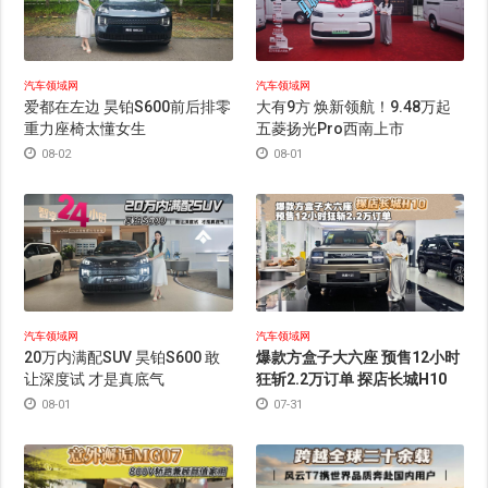
汽车领域网
汽车领域网
爱都在左边 昊铂S600前后排零
大有9方 焕新领航！9.48万起
重力座椅太懂女生
五菱扬光Pro西南上市
08-02
08-01
汽车领域网
汽车领域网
20万内满配SUV 昊铂S600 敢
爆款方盒子大六座 预售12小时
让深度试 才是真底气
狂斩2.2万订单 探店长城H10
08-01
07-31