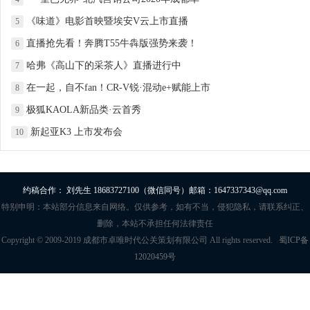
《味道》电影首映暨埃安V云上市直播
5
直播抢先看！奔腾T55牛犇版强势来袭！
6
哈弗《高山下的采茶人》直播进行中
7
在一起，自不fan！CR-V锐·混动e+赋能上市
8
极狐KAOLA新品类·云首秀
9
新起亚K3 上市发布会
10
约稿合作： 刘先生 18683727100（微信同号）邮箱：1647337343@qq.com
特别申明：本站部分信息来自网络。仅供参考，如有不当，侵犯隐私，请联系纠正、
删除，本站不承担任何法律责任
Copyright © 2009-2019 成都市卓唯时代公关策划有限公司 All rights reserved.
蜀ICP备
12020459号