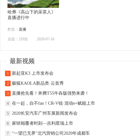
哈弗《高山下的采茶人》
直播进行中
栏目：
直播
点击：210次
2020-07-16
最新视频
新起亚K3 上市发布会
1
极狐KAOLA新品类·云首秀
2
直播抢先看！奔腾T55牛犇版强势来袭！
3
在一起，自不fan！CR-V锐·混动e+赋能上市
4
2020长安汽车广州车展新闻发布会
5
家轿颠覆者时刻—吉利星瑞上市
6
“一望已无界”北汽营销公司2020年成都车
7