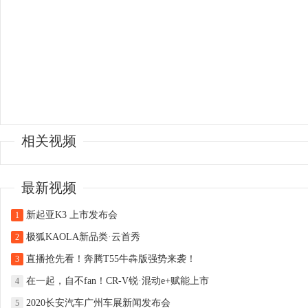
相关视频
最新视频
新起亚K3 上市发布会
1
极狐KAOLA新品类·云首秀
2
直播抢先看！奔腾T55牛犇版强势来袭！
3
在一起，自不fan！CR-V锐·混动e+赋能上市
4
2020长安汽车广州车展新闻发布会
5