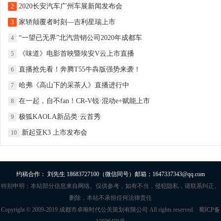
2020长安汽车广州车展新闻发布会
2
家轿颠覆者时刻—吉利星瑞上市
3
“一望已无界”北汽营销公司2020年成都车
4
《味道》电影首映暨埃安V云上市直播
5
直播抢先看！奔腾T55牛犇版强势来袭！
6
哈弗《高山下的采茶人》直播进行中
7
在一起，自不fan！CR-V锐·混动e+赋能上市
8
极狐KAOLA新品类·云首秀
9
新起亚K3 上市发布会
10
约稿合作： 刘先生 18683727100（微信同号）邮箱：1647337343@qq.com
特别申明：本站部分信息来自网络。仅供参考，如有不当，侵犯隐私，请联系纠正、
删除，本站不承担任何法律责任
Copyright © 2009-2019 成都市卓唯时代公关策划有限公司 All rights reserved.
蜀ICP备