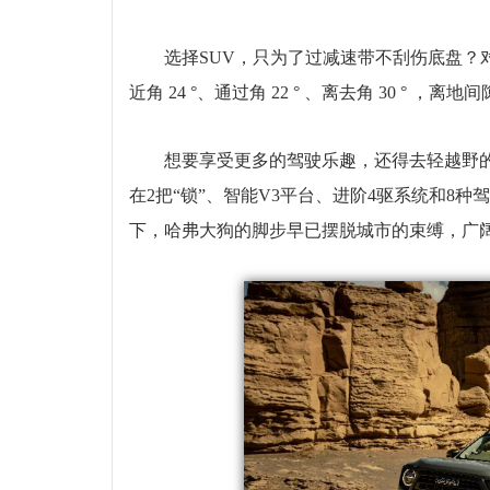
选择SUV，只为了过减速带不刮伤底盘？
近角 24 °、通过角 22 ° 、离去角 30 °
想要享受更多的驾驶乐趣，还得去轻越野的
在2把“锁”、智能V3平台、进阶4驱系统和8种
下，哈弗大狗的脚步早已摆脱城市的束缚，广