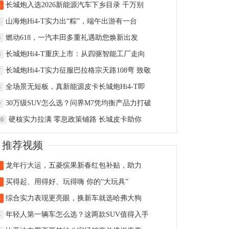
长城炮入选2026新能源汽车下乡目录 千万别
3
山海炮Hi4-T实力出“粽”，端午出游有一台
4
燃动618，一汽丰田多重礼遇助您焕新出发
5
长城炮Hi4-T重庆上市：从四驱智能工厂走向
6
长城炮Hi4-T实力征服巴拉格宗天路108弯 致敬
7
全场景无短板，真新能源皮卡长城炮Hi4-T即
8
30万级SUV怎么选？问界M7凭均衡产品力打破
9
硬核实力拉满 零息政策铺路 长城皮卡助你
10
推荐视频
龙年行大运，五菱缤果新春红包补贴，助力
1
买得起、用得好、玩得嗨 你的“大玩具”
2
综合实力表现更亮眼，换新车就选哈弗大狗
3
年轻人第一辆车怎么选？这两款SUV值得入手
4