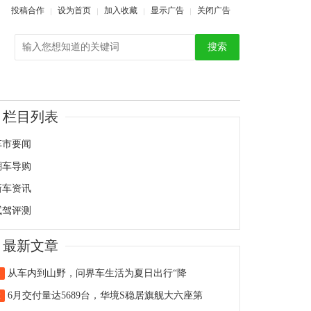
投稿合作
设为首页
加入收藏
显示广告
关闭广告
搜索
栏目列表
车市要闻
潮车导购
新车资讯
试驾评测
最新文章
从车内到山野，问界车生活为夏日出行“降
1
6月交付量达5689台，华境S稳居旗舰大六座第
2