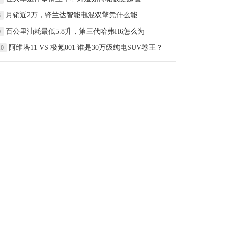
月销近2万，锋兰达智能电混双擎凭什么能
8
百公里油耗最低5.8升，第三代哈弗H6怎么为
9
阿维塔11 VS 极氪001 谁是30万级纯电SUV卷王？
10