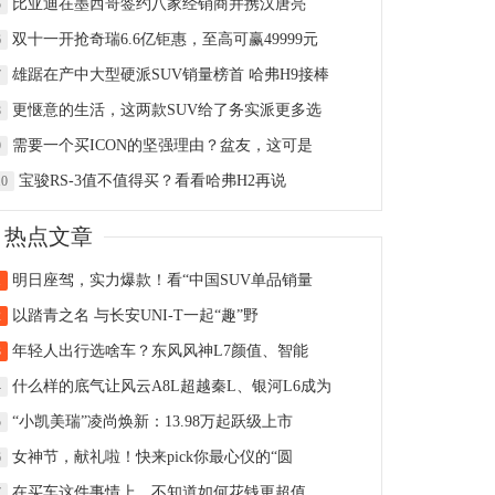
比亚迪在墨西哥签约八家经销商并携汉唐亮
5
双十一开抢奇瑞6.6亿钜惠，至高可赢49999元
6
雄踞在产中大型硬派SUV销量榜首 哈弗H9接棒
7
更惬意的生活，这两款SUV给了务实派更多选
8
需要一个买ICON的坚强理由？盆友，这可是
9
宝骏RS-3值不值得买？看看哈弗H2再说
10
热点文章
明日座驾，实力爆款！看“中国SUV单品销量
1
以踏青之名 与长安UNI-T一起“趣”野
2
年轻人出行选啥车？东风风神L7颜值、智能
3
什么样的底气让风云A8L超越秦L、银河L6成为
4
“小凯美瑞”凌尚焕新：13.98万起跃级上市
5
女神节，献礼啦！快来pick你最心仪的“圆
6
在买车这件事情上，不知道如何花钱更超值
7