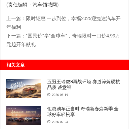
(责任编辑：汽车领域网)
上一篇：
限时钜惠 一步到位，幸福2025迎捷途汽车开
年福利
下一篇：
“国民价”享“全球车”，奇瑞限时一口价4.99万
元起开年献礼
相关文章
五冠王瑞虎8再战环塔 赛道淬炼硬核
品质 诚意福
2026-05-19
钜惠购车正当时 奇瑞新春焕新季 全
球好车轻松享
2026-02-23