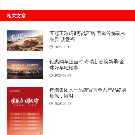
相关文章
五冠王瑞虎8再战环塔 赛道淬炼硬核
品质 诚意福
2026-05-19
钜惠购车正当时 奇瑞新春焕新季 全
球好车轻松享
2026-02-23
奇瑞集团又一品牌官宣全系产品终身
质保，限时
2025-02-26