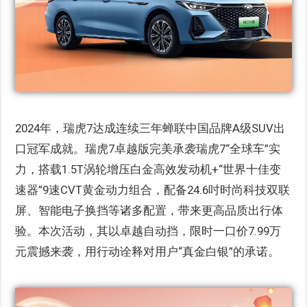
2024年，瑞虎7达成连续三年蝉联中国品牌A级SUV出
口冠军成就。瑞虎7卓越版完美承袭瑞虎7“全球车”实
力，搭载1.5T涡轮增压白金高效发动机+“世界十佳变
速器”9速CVT黄金动力组合，配备24.6吋时尚科技双联
屏、智能电子换挡等诸多配置，带来更高品质出行体
验。本次活动，其以卓越自动挡，限时一口价7.99万
元震撼来袭，用行动诠释对用户“真金白银”的承诺。