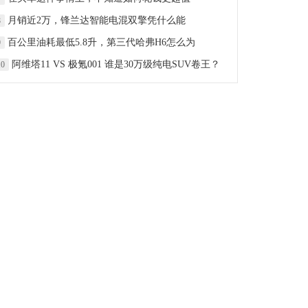
月销近2万，锋兰达智能电混双擎凭什么能
8
百公里油耗最低5.8升，第三代哈弗H6怎么为
9
阿维塔11 VS 极氪001 谁是30万级纯电SUV卷王？
10