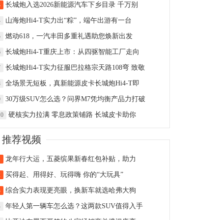
长城炮入选2026新能源汽车下乡目录 千万别
3
山海炮Hi4-T实力出“粽”，端午出游有一台
4
燃动618，一汽丰田多重礼遇助您焕新出发
5
长城炮Hi4-T重庆上市：从四驱智能工厂走向
6
长城炮Hi4-T实力征服巴拉格宗天路108弯 致敬
7
全场景无短板，真新能源皮卡长城炮Hi4-T即
8
30万级SUV怎么选？问界M7凭均衡产品力打破
9
硬核实力拉满 零息政策铺路 长城皮卡助你
10
推荐视频
龙年行大运，五菱缤果新春红包补贴，助力
1
买得起、用得好、玩得嗨 你的“大玩具”
2
综合实力表现更亮眼，换新车就选哈弗大狗
3
年轻人第一辆车怎么选？这两款SUV值得入手
4