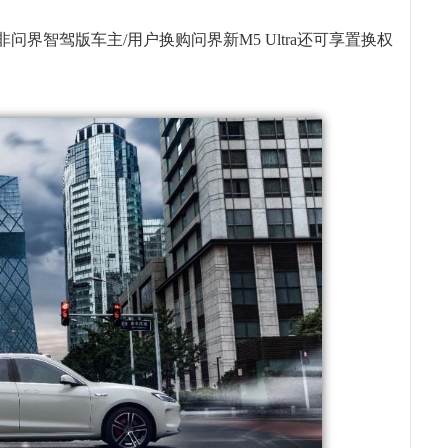
非问界智驾版车主/用户换购问界新M5 Ultra还可享置换权