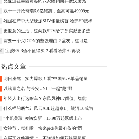
比亚迪在墨西哥签约八家经销商并携汉唐亮
5
双十一开抢奇瑞6.6亿钜惠，至高可赢49999元
6
雄踞在产中大型硬派SUV销量榜首 哈弗H9接棒
7
更惬意的生活，这两款SUV给了务实派更多选
8
需要一个买ICON的坚强理由？盆友，这可是
9
宝骏RS-3值不值得买？看看哈弗H2再说
10
热点文章
明日座驾，实力爆款！看“中国SUV单品销量
1
以踏青之名 与长安UNI-T一起“趣”野
2
年轻人出行选啥车？东风风神L7颜值、智能
3
什么样的底气让风云A8L超越秦L、银河L6成为
4
“小凯美瑞”凌尚焕新：13.98万起跃级上市
5
女神节，献礼啦！快来pick你最心仪的“圆
6
在买车这件事情上，不知道如何花钱更超值
7