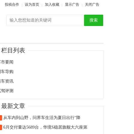
投稿合作
设为首页
加入收藏
显示广告
关闭广告
搜索
栏目列表
车市要闻
潮车导购
新车资讯
试驾评测
最新文章
从车内到山野，问界车生活为夏日出行“降
1
6月交付量达5689台，华境S稳居旗舰大六座第
2