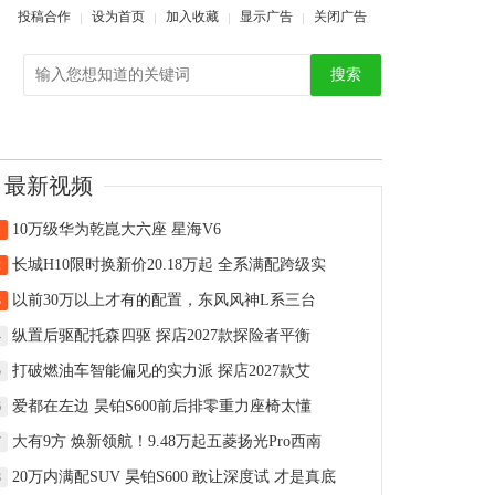
投稿合作
设为首页
加入收藏
显示广告
关闭广告
搜索
最新视频
10万级华为乾崑大六座 星海V6
1
长城H10限时换新价20.18万起 全系满配跨级实
2
以前30万以上才有的配置，东风风神L系三台
3
纵置后驱配托森四驱 探店2027款探险者平衡
4
打破燃油车智能偏见的实力派 探店2027款艾
5
爱都在左边 昊铂S600前后排零重力座椅太懂
6
大有9方 焕新领航！9.48万起五菱扬光Pro西南
7
20万内满配SUV 昊铂S600 敢让深度试 才是真底
8