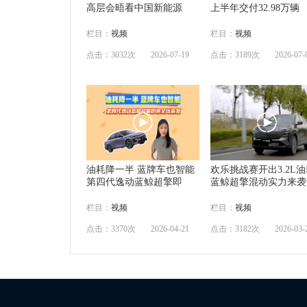
高层会晤看中国新能源
上半年交付32.98万辆
栏目：
视频
栏目：
视频
点击：3032次
2026-07-19
点击：3189次
2026-07-
油耗降一半 蓝牌车也智能
欢乐挑战赛开出3.2L
第四代逸动蓝鲸超擎即
蓝鲸超擎混动实力来袭
栏目：
视频
栏目：
视频
点击：3370次
2026-04-21
点击：3182次
2026-03-