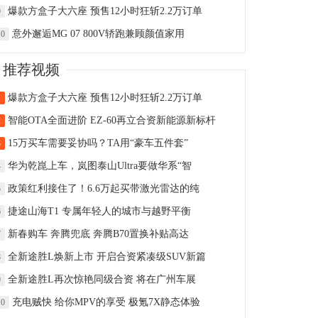
爆款方盒子大六座 预售12小时狂斩2.2万订单
9
意外邂逅MG 07 800V轿跑兼顾颜值家用
10
推荐视频
爆款方盒子大六座 预售12小时狂斩2.2万订单
1
智能OTA全面进阶 EZ-60再立合资新能源新标杆
2
15万买车需要妥协吗？TA用“豪车五件套”
3
华为乾崑上车，岚图泰山Ultra要做华系“智
4
政策红利接住了！6.6万起买带激光雷达的纯
5
捷途山海T1 专属年轻人的城市与越野平衡
6
新春购车 奔腾兜底 奔腾B70置换补贴高达
7
全新途胜L焕新上市 开启合资紧凑级SUV新篇
8
全新途胜L再次惊艳同级合资 将在广州车展
9
充电贼快 给你MPV的享受 极氪7X静态体验
10