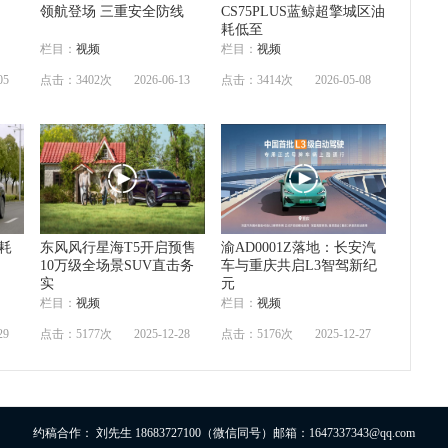
领航登场 三重安全防线
CS75PLUS蓝鲸超擎城区油
耗低至
栏目：
视频
栏目：
视频
05
点击：3402次
2026-06-13
点击：3414次
2026-05-08
油耗
东风风行星海T5开启预售
渝AD0001Z落地：长安汽
10万级全场景SUV直击务
车与重庆共启L3智驾新纪
实
元
栏目：
视频
栏目：
视频
29
点击：5177次
2025-12-28
点击：5176次
2025-12-27
约稿合作： 刘先生 18683727100（微信同号）邮箱：1647337343@qq.com