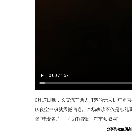
6月17日晚，长安汽车助力打造的无人机灯光秀
庆夜空中织就震撼画卷。本场表演不仅是献礼重
张“璀璨名片”。 (责任编辑：汽车领域网)