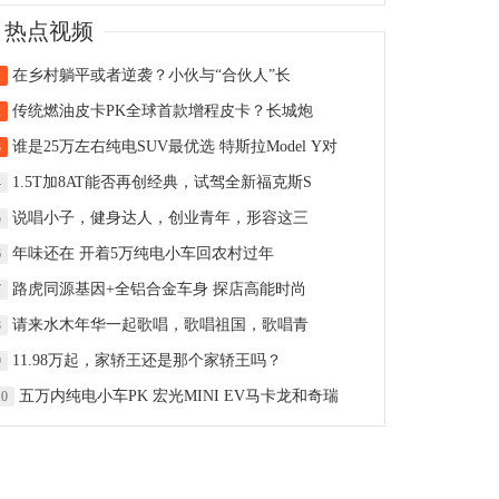
热点视频
在乡村躺平或者逆袭？小伙与“合伙人”长
1
传统燃油皮卡PK全球首款增程皮卡？长城炮
2
谁是25万左右纯电SUV最优选 特斯拉Model Y对
3
1.5T加8AT能否再创经典，试驾全新福克斯S
4
说唱小子，健身达人，创业青年，形容这三
5
年味还在 开着5万纯电小车回农村过年
6
路虎同源基因+全铝合金车身 探店高能时尚
7
请来水木年华一起歌唱，歌唱祖国，歌唱青
8
11.98万起，家轿王还是那个家轿王吗？
9
五万内纯电小车PK 宏光MINI EV马卡龙和奇瑞
10