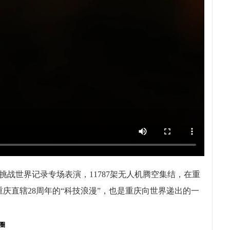
挑战世界记录专场表演，11787架无人机腾空集结，在重
庆直辖28周年的“科技浪漫”，也是重庆向世界递出的一