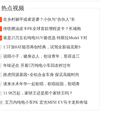
热点视频
在乡村躺平或者逆袭？小伙与“合伙人”长
1
传统燃油皮卡PK全球首款增程皮卡？长城炮
2
谁是25万左右纯电SUV最优选 特斯拉Model Y对
3
1.5T加8AT能否再创经典，试驾全新福克斯S
4
说唱小子，健身达人，创业青年，形容这三
5
年味还在 开着5万纯电小车回农村过年
6
路虎同源基因+全铝合金车身 探店高能时尚
7
请来水木年华一起歌唱，歌唱祖国，歌唱青
8
11.98万起，家轿王还是那个家轿王吗？
9
五万内纯电小车PK 宏光MINI EV马卡龙和奇瑞
10