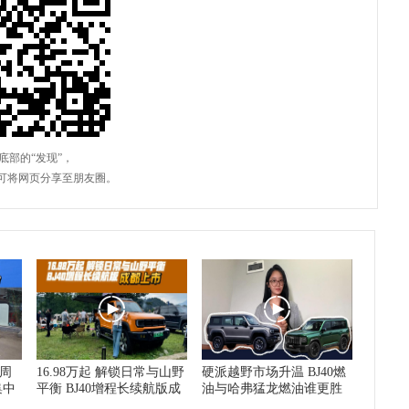
5周
16.98万起 解锁日常与山野
硬派越野市场升温 BJ40燃
集中
平衡 BJ40增程长续航版成
油与哈弗猛龙燃油谁更胜