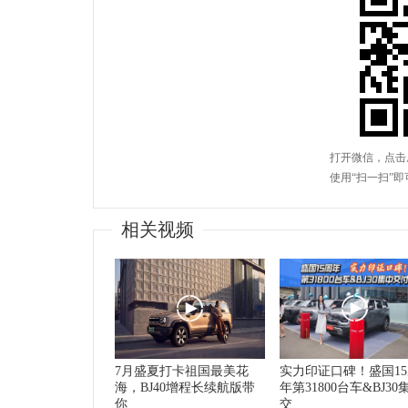
相关视频
7月盛夏打卡祖国最美花
实力印证口碑！盛国1
海，BJ40增程长续航版带
年第31800台车&BJ30
你
交