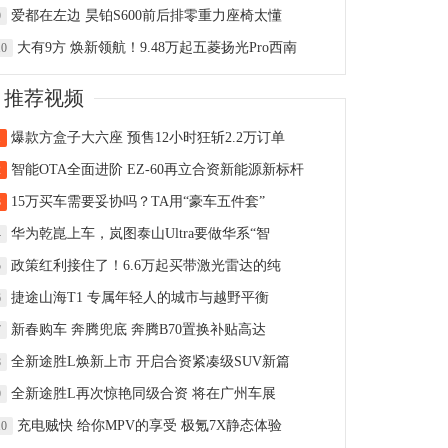
爱都在左边 昊铂S600前后排零重力座椅太懂
9
大有9方 焕新领航！9.48万起五菱扬光Pro西南
10
推荐视频
爆款方盒子大六座 预售12小时狂斩2.2万订单
1
智能OTA全面进阶 EZ-60再立合资新能源新标杆
2
15万买车需要妥协吗？TA用“豪车五件套”
3
华为乾崑上车，岚图泰山Ultra要做华系“智
4
政策红利接住了！6.6万起买带激光雷达的纯
5
捷途山海T1 专属年轻人的城市与越野平衡
6
新春购车 奔腾兜底 奔腾B70置换补贴高达
7
全新途胜L焕新上市 开启合资紧凑级SUV新篇
8
全新途胜L再次惊艳同级合资 将在广州车展
9
充电贼快 给你MPV的享受 极氪7X静态体验
10