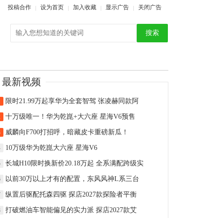
投稿合作
设为首页
加入收藏
显示广告
关闭广告
搜索
最新视频
限时21.99万起享华为全套智驾 张凌赫同款阿
1
十万级唯一！华为乾崑+大六座 星海V6预售
2
威麟向F700打招呼，暗藏皮卡重磅新瓜！
3
10万级华为乾崑大六座 星海V6
4
长城H10限时换新价20.18万起 全系满配跨级实
5
以前30万以上才有的配置，东风风神L系三台
6
纵置后驱配托森四驱 探店2027款探险者平衡
7
打破燃油车智能偏见的实力派 探店2027款艾
8