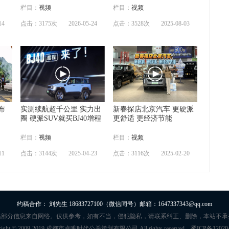
栏目：
视频
栏目：
视频
14
点击：3175次
2026-05-24
点击：3528次
2025-08-03
布
实测续航超千公里 实力出
新春探店北京汽车 更硬派
圈 硬派SUV就买BJ40增程
更舒适 更经济节能
栏目：
视频
栏目：
视频
11
点击：3144次
2025-04-23
点击：3116次
2025-02-20
约稿合作： 刘先生 18683727100（微信同号）邮箱：1647337343@qq.com
站部分信息来自网络。仅供参考，如有不当，侵犯隐私，请联系纠正、删除，本站不承
right © 2009-2019 成都市卓唯时代公关策划有限公司 All rights reserved.
蜀ICP备12020