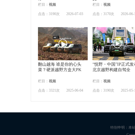
栏目：
视频
栏目：
视频
点击：3190次
2026-07-03
点击：3170次
2026-06-
翻山越海 谁是你的心头
“悦野・中国”IP正式发
菜？硬派越野方盒大PK
北京越野构建自驾全
栏目：
视频
栏目：
视频
点击：3321次
2025-06-04
点击：3190次
2025-05-
特别申明：本
Copy