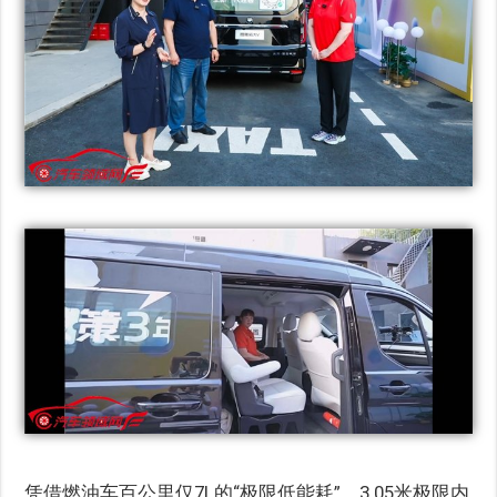
凭借燃油车百公里仅7L的“极限低能耗”，3.05米极限内