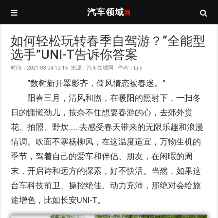
汽车领域
网
如何轻松玩转春季自驾游？“全能型
选手”UNI-T告诉你答案
时间：2021-03-04 12:15 来源：汽车领域网 作者：Lily
“数树新开翠影齐，倚风情态被春迷。”
阳春三月，清风和煦，在暖阳的照射下，一扫冬
日的慵懒劲儿，按奈不住想要春游的心，去郊外赏
花、拍照、野炊……去感受春天带来的无限乐趣和浪漫
情调。吹面不寒杨柳风，在这温度适宜，万物生机的
季节，驾着自己的爱车和伴侣、朋友，在闲暇的周
末，开启诗和远方的探索，好不快活。当然，如果这
台车科技前卫、操控绝佳、动力充沛，那绝对会给旅
途增色，比如长安UNI-T。