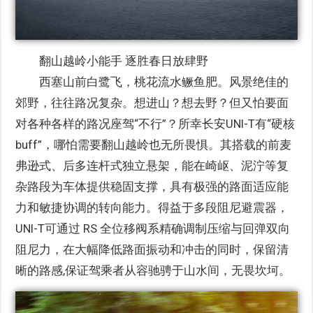
翻山越岭小能手 逐胜春日放肆野
西塞山前白鹭飞，桃花流水鳜鱼肥。风景绝佳的
郊野，往往路况复杂。想进山？想去野？但又怕要面
对各种各样的路况座驾“不行”？所幸长安UNI-T有“硬核
buff”，哪怕需要翻山越岭也无所畏惧。其搭载的前麦
弗逊式、后多连杆式独立悬架，能在崎岖、泥泞等复
杂路段为车体提供稳固支撑，具有极强的路面适应能
力和敏捷协调的转向能力。得益于多段阻尼避震器，
UNI-T可通过 RS 全位移阀系精确调制压缩与回弹双向
阻尼力，在大幅降低路面振动和冲击的同时，保留清
晰的路感,保证驾乘者从容驰骋于山水间，无畏坎坷。