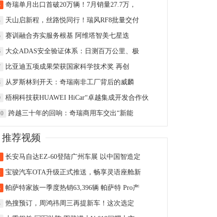
奇瑞单月出口首破20万辆！7月销量27.7万，
3
天山启新程，丝路悦同行！瑞风RF8批量交付
4
赛训融合夯实服务根基 阿维塔智美七星迭
5
大众ADAS安全验证体系：日测百万公里、极
6
比亚迪五项成果荣获国家科学技术奖 再创
7
从罗斯林到开天：奇瑞南非工厂背后的威麟
8
梧桐科技获HUAWEI HiCar“卓越集成开发合作伙
9
跨越三十年的回响：奇瑞商用车交出“新能
10
推荐视频
长安马自达EZ-60登陆广州车展 以中国智造定
1
宝骏汽车OTA升级正式推送，畅享灵语座舱新
2
帕萨特家族一季度热销63,396辆 帕萨特 Pro产
3
热搜预订，周鸿祎周三再提新车！这次选定
4