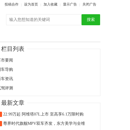
投稿合作
设为首页
加入收藏
显示广告
关闭广告
搜索
栏目列表
车市要闻
潮车导购
新车资讯
试驾评测
最新文章
22.99万起 阿维塔07L上市 至高享6.1万限时购
1
尊界时代旗舰MPV双车齐发，东方美学与全维
2