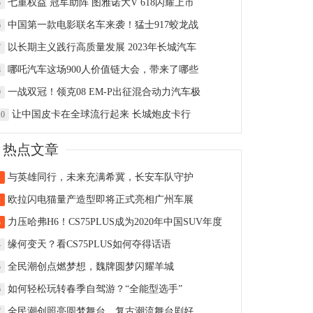
七重权益 冠军助阵 图雅诺大V 618闪耀上市
5
中国第一款电影联名车来袭！猛士917蛟龙战
6
以长期主义践行高质量发展 2023年长城汽车
7
哪吒汽车这场900人价值链大会，带来了哪些
8
一战双冠！领克08 EM-P出征混合动力汽车极
9
让中国皮卡在全球流行起来 长城炮皮卡行
10
热点文章
与英雄同行，未来充满希冀，长安车队守护
1
欧拉闪电猫量产造型即将正式亮相广州车展
2
力压哈弗H6！CS75PLUS成为2020年中国SUV年度
3
单
缘何变天？看CS75PLUS如何夺得话语
4
全民潮创点燃梦想，魏牌圆梦闪耀羊城
5
如何轻松玩转春季自驾游？“全能型选手”
6
全民潮创照亮圆梦舞台，复古潮流舞台剧好
7