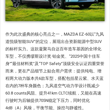
作为此次盛典的核心亮点之一，MAZDA EZ-60以“九风
道悦级智能SUV”的定位，展现出合资新能源中型SUV
的标杆实力。这款凝聚马自达百年造车基因的全球化
车型，不仅携缪斯设计奖·铂金奖、“2025中国十佳车
身”“最佳材料奖”及“TOP Safety”顶级安全认证四重荣誉
而来，更在产品细节上贴合用户需求：提供纯电、增
程两大动力版本共6款车型，搭配包括星云紫、水天蓝
在内的7种车身颜色；九风道空气动力学设计既减少
60.8 counts风阻、提升41km CLTC续航，又能在高速
行驶时为后轴提供705N稳定下压力，同时优化
4dB（A）风噪，平衡节能、操控与静谧性。