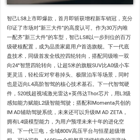
智己LS8上市即爆款，首月即斩获增程新车销冠，充分
印证了市场对“新三大件”的高度认可。作为30万内唯
一配齐“新三大件”的车型，智己LS8以一步到位的百万
级硬核配置，成为品质家庭用户首选旗舰。下一代底
盘技术，同级首发全线控四轮转向，搭配同级唯一双
向24°智慧四轮转向，让超5米的旗舰SUV比A0级小车
更灵活，轻松应对窄巷掉头、极限泊车等场景，同时
也是迈向L4高阶智驾的核心技术基石。下一代智驾硬
件，520线超视域激光雷达+英伟达Thor芯片，用L3级
感知能力赋能L2级智能驾驶；搭配和Momenta共创的
IM AD辅助驾驶系统，未来还可以升级IM AD ZETA，
拥有L4级模型能力，为用户预埋未来十年的进化空
间。下一代三电，全域800V高压平台与恒星超级增