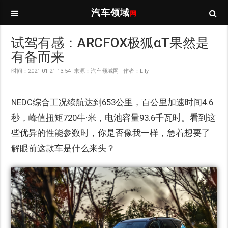
汽车领域
网
试驾有感：ARCFOX极狐αT果然是
有备而来
时间：2021-01-21 13:54 来源：汽车领域网 作者：Lily
NEDC综合工况续航达到653公里，百公里加速时间4.6
秒，峰值扭矩720牛·米，电池容量93.6千瓦时。看到这
些优异的性能参数时，你是否像我一样，急着想要了
解眼前这款车是什么来头？