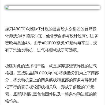
操刀ARCFOX极狐αT外观的是曾经大众集团的首席设
计师沃尔特·德席尔瓦，他曾亲自参与设计过阿尔法·罗
密欧与奥迪A6。由于ARCFOX极狐αT是纯电车型，没
有了汽油发动机，进气格栅就成了可选项。
极狐对此的选择很干脆，就是摒弃那些装饰性的进气
格栅。直接以品牌LOGO为中心将前脸分割为上下两部
分，将发动机盖上的两条筋线和底部的两条与导流鳍
框平行的翼子板轮廓线相关联，形成了前脸的“X”元
素，底部则辅以黑色包围件以及一整条勾勒边框的镀
铬饰条。