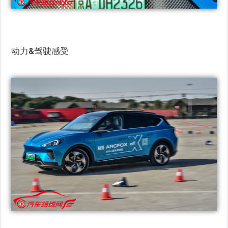
动力&驾驶感受