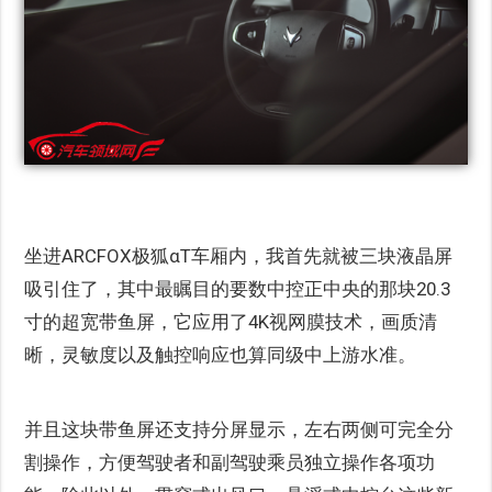
坐进ARCFOX极狐αT车厢内，我首先就被三块液晶屏
吸引住了，其中最瞩目的要数中控正中央的那块20.3
寸的超宽带鱼屏，它应用了4K视网膜技术，画质清
晰，灵敏度以及触控响应也算同级中上游水准。
并且这块带鱼屏还支持分屏显示，左右两侧可完全分
割操作，方便驾驶者和副驾驶乘员独立操作各项功