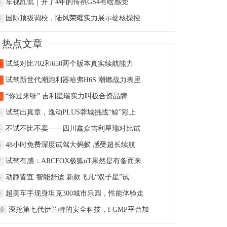
车视乱侃｜开了4年的传祺GS4有啥感受
5
国际顶级调校，陆风荣曜实力展示硬核操控
6
热点文章
试驾对比702和650两个版本真实续航能力
1
试驾新世代潮跑利器哈弗H6S 潮燃战力表里
2
“你过来呀” 吉利星瑞实力叫板合资品牌
3
试驾出真章，逸动PLUS蓉城挑战“鲸”彩上
4
不试不比不卖——四川鑫众吉利星瑞对比试
5
48小时免费深度试驾大蚂蚁 感受超长续航
6
试驾有感：ARCFOX极狐αT果然是有备而来
7
动静皆宜 智能舒适 新款飞凡“双子星”试
8
超美车手现身坦克300城市乐园，性能体验走
9
深挖第七代伊兰特的安全科技，i-GMP平台加
10