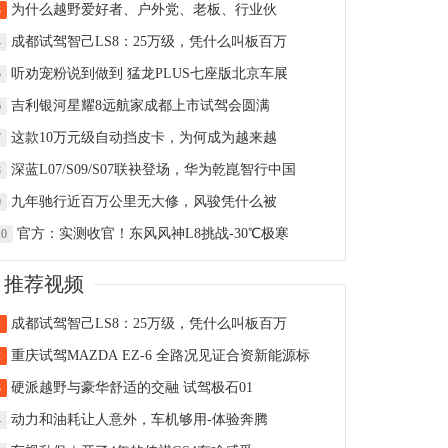
为什么越野爱好者、户外党、老板、行业伙
3
成都试驾智己LS8：25万级，凭什么叫板百万
4
听劝宠粉说到做到 猛龙PLUS七座版北京车展
5
吉利银河星耀8远航家成都上市试驾会圆满
6
这款10万元级自动挡皮卡，为何成为越来越
7
深蓝L07/S09/S07联袂登场，华为乾崑智行中国
8
九年驰行近百万公里无大修，风骏凭什么被
9
官方：实测收官！东风风神L8挑战-30℃极寒
10
推荐视频
成都试驾智己LS8：25万级，凭什么叫板百万
1
重庆试驾MAZDA EZ-6 全路况见证合资新能源标
2
硬派越野与豪华舒适的交融 试驾极石01
3
动力和油耗让人意外，车机够用-体验奔腾
4