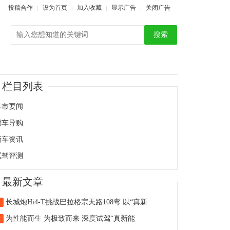
投稿合作
设为首页
加入收藏
显示广告
关闭广告
搜索
栏目列表
车市要闻
潮车导购
新车资讯
试驾评测
最新文章
长城炮Hi4-T挑战巴拉格宗天路108弯 以“真新
1
为性能而生 为极致而来 深度试驾“真新能
2