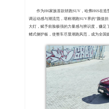
作为H6家族首款轿跑SUV，哈弗H6S在
调运动感与潮流范，堪称潮跑SUV界的“颜值担
大灯，赋予前脸极强的力量感与辨识度，赚足
鳍式侧护板，使整车尽显潮跑风范，成为全国