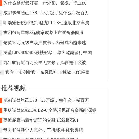
为什么越野爱好者、户外党、老板、行业伙
3
成都试驾智己LS8：25万级，凭什么叫板百万
4
听劝宠粉说到做到 猛龙PLUS七座版北京车展
5
吉利银河星耀8远航家成都上市试驾会圆满
6
这款10万元级自动挡皮卡，为何成为越来越
7
深蓝L07/S09/S07联袂登场，华为乾崑智行中国
8
九年驰行近百万公里无大修，风骏凭什么被
9
官方：实测收官！东风风神L8挑战-30℃极寒
10
推荐视频
成都试驾智己LS8：25万级，凭什么叫板百万
1
重庆试驾MAZDA EZ-6 全路况见证合资新能源标
2
硬派越野与豪华舒适的交融 试驾极石01
3
动力和油耗让人意外，车机够用-体验奔腾
4