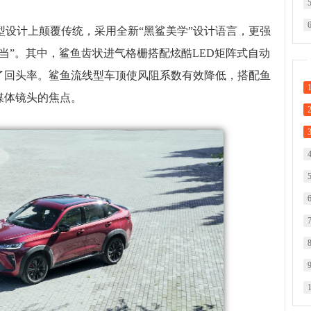
造型设计上颠覆传统，采用全新“黑鲨美学”设计语言，更强
当”。其中，鲨鱼齿状进气格栅搭配炫酷LED矩阵式自动
了回头率。鲨鱼流线型车顶使风阻系数有效降低，搭配鱼
媒体镜头的焦点。