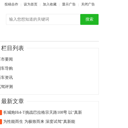
投稿合作
设为首页
加入收藏
显示广告
关闭广告
搜索
栏目列表
车市要闻
潮车导购
新车资讯
试驾评测
最新文章
长城炮Hi4-T挑战巴拉格宗天路108弯 以“真新
1
为性能而生 为极致而来 深度试驾“真新能
2