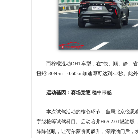
而柠檬混动DHT车型，在“快、顺、静、省
扭矩530N·m，0-60km加速即可达到3.7秒
运动基因：赛场竞逐 稳中带感
本次试驾活动的核心环节，当属北京锐思
字绕桩等试驾科目。启动哈弗H6S 2.0T燃
阵阵低吼，让荷尔蒙瞬间飙升，深踩油门后，发动机