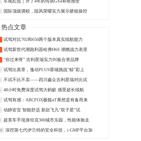
车视乱侃｜开了4年的传祺GS4有啥感受
5
国际顶级调校，陆风荣曜实力展示硬核操控
6
热点文章
试驾对比702和650两个版本真实续航能力
1
试驾新世代潮跑利器哈弗H6S 潮燃战力表里
2
“你过来呀” 吉利星瑞实力叫板合资品牌
3
试驾出真章，逸动PLUS蓉城挑战“鲸”彩上
4
不试不比不卖——四川鑫众吉利星瑞对比试
5
48小时免费深度试驾大蚂蚁 感受超长续航
6
试驾有感：ARCFOX极狐αT果然是有备而来
7
动静皆宜 智能舒适 新款飞凡“双子星”试
8
超美车手现身坦克300城市乐园，性能体验走
9
深挖第七代伊兰特的安全科技，i-GMP平台加
10