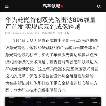
汽车领域
网
华为乾崑首创双光路雷达896线量
产首发 实现点云到成像跨越
时间：2026-03-05 17:30 来源：汽车领域网 作者：Lily
3月4日，华为乾崑正式推出全新一代双光路图像
级激光雷达，这款896线规格的产品成为当前全球量产
激光雷达最高标准，实现了车载激光雷达成像从点云
级到图像级的技术跨越，宣告智能驾驶感知领域迈入
3D成像全新阶段。这是华为乾崑长期坚持压强式研发
投入的成果，凭借多项首创设计与全维度性能进阶，
为智能驾驶感知体系打造了更安全精准的核心解决方
案，也为行业技术升级指明新方向。