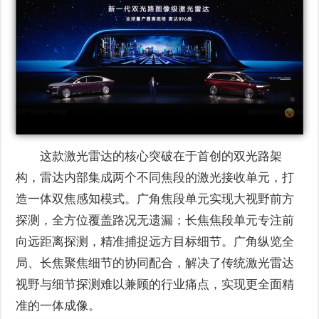
这款激光雷达的核心突破在于首创的双光路架
构，雷达内部集成两个不同焦段的激光接收单元，打
造一体双焦感知模式。广角焦段单元实现大视野前方
探测，全方位覆盖路况无遗漏；长焦焦段单元专注前
向远距离探测，精准捕捉远方目标细节。广角纵览全
局、长焦聚焦细节的协同配合，解决了传统激光雷达
视野与细节探测难以兼顾的行业痛点，实现更全面精
准的一体成像。