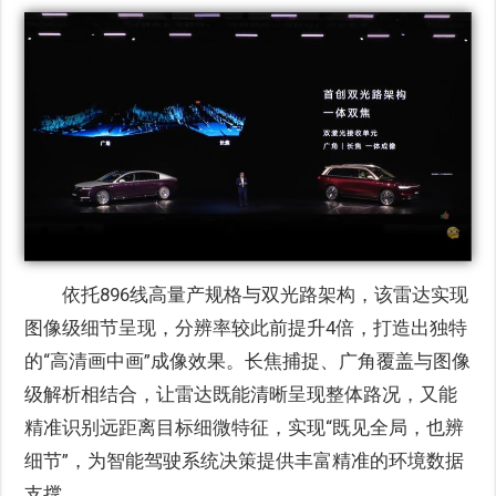
依托896线高量产规格与双光路架构，该雷达实现
图像级细节呈现，分辨率较此前提升4倍，打造出独特
的“高清画中画”成像效果。长焦捕捉、广角覆盖与图像
级解析相结合，让雷达既能清晰呈现整体路况，又能
精准识别远距离目标细微特征，实现“既见全局，也辨
细节”，为智能驾驶系统决策提供丰富精准的环境数据
支撑。