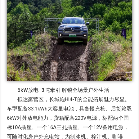
6kW放电+3吨牵引 解锁全场景户外生活
抵达露营区，长城炮Hi4-T的全能拓展魅力尽显。
车型配备33.1kWh大容量电池，具备慢充枪、后货箱双
6kW对外放电能力，货箱配备220V电源，标配两个国
标10A插座、一个16A三孔插座、一个12V备用电源，
可随时化身户外充电站，为制冰机、榨汁机、咖啡