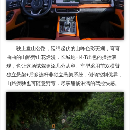
驶上盘山公路，延绵起伏的山峰色彩斑斓，弯弯
曲曲的山路旁山花烂漫，长城炮Hi4-T出色的操控表
现，也让这场试驾更添几分从容。车型采用前双横臂
独立悬架+后多连杆非独立悬架系统，侧倾控制优异，
山路疾驰也可随意劈弯，尽享酣畅淋漓的驾控快感。