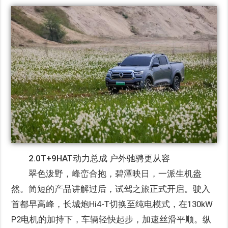
2.0T+9HAT动力总成 户外驰骋更从容
翠色泼野，峰峦合抱，碧潭映日，一派生机盎
然。简短的产品讲解过后，试驾之旅正式开启。驶入
首都早高峰，长城炮Hi4-T切换至纯电模式，在130kW
P2电机的加持下，车辆轻快起步，加速丝滑平顺。纵