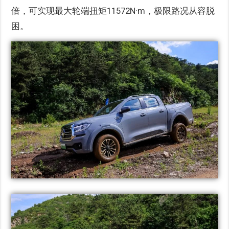
倍，可实现最大轮端扭矩11572N·m，极限路况从容脱
困。