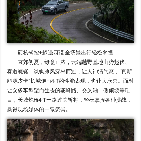
硬核驾控+超强四驱 全场景出行轻松拿捏
京郊初夏，绿意正浓，云端越野基地山势起伏、
赛道蜿蜒，飒飒凉风穿林而过，让人神清气爽，“真新
能源皮卡”长城炮Hi4-T的性能表现，也让人欣喜。面对
让众多车型望而生畏的驼峰路、交叉轴、侧倾坡等项
目，长城炮Hi4-T一路过关斩将，轻松拿捏各种挑战，
赢得现场媒体的一致赞誉。