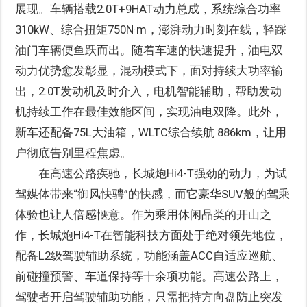
展现。车辆搭载2.0T+9HAT动力总成，系统综合功率
310kW、综合扭矩750N·m，澎湃动力时刻在线，轻踩
油门车辆便鱼跃而出。随着车速的快速提升，油电双
动力优势愈发彰显，混动模式下，面对持续大功率输
出，2.0T发动机及时介入，电机智能辅助，帮助发动
机持续工作在最佳效能区间，实现油电双降。此外，
新车还配备75L大油箱，WLTC综合续航 886km，让用
户彻底告别里程焦虑。
在高速公路疾驰，长城炮Hi4-T强劲的动力，为试
驾媒体带来“御风快骋”的快感，而它豪华SUV般的驾乘
体验也让人倍感惬意。作为乘用休闲品类的开山之
作，长城炮Hi4-T在智能科技方面处于绝对领先地位，
配备L2级驾驶辅助系统，功能涵盖ACC自适应巡航、
前碰撞预警、车道保持等十余项功能。高速公路上，
驾驶者开启驾驶辅助功能，只需把持方向盘防止突发