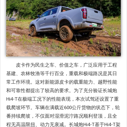
皮卡作为民生之车、价值之车，广泛应用于工程
基建、农林牧渔等千行百业，重载和极端路况是其日
常工作环境。这对新能源皮卡的载重能力、越野性能
和可靠性都提出了较高的要求。为了充分验证长城炮
Hi4-T在极端工况下的性能表现，本次试驾还设置了重
载爬坡环节。车辆在满载近600公斤货物的状态下，轮
番持续爬坡，不仅面对湿滑泥泞路况顺利登顶，且全
程无高温限扭、动力无衰减。长城炮Hi4-T基于Hi4-T架