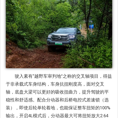
驶入素有“越野车审判地”之称的交叉轴项目，得益
于非承载式车身结构，车身抗扭刚度高，面对交叉
轴，底盘大梁可以更好的吸收扭曲力，提升驾驶的平
稳性和舒适感。配合分动器和后桥电控式差速锁（选
装），即使后轮单轮着地，也能保证整车扭矩的100%
输出，开启4L模式后，分动器最大可将扭矩放大2.64