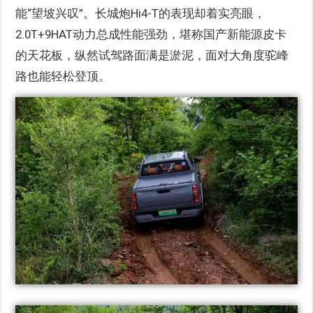
能“望坡兴叹”。长城炮Hi4-T的表现却着实亮眼，
2.0T+9HAT动力总成性能强劲，堪称国产新能源皮卡
的天花板，纵然试驾路面满是淤泥，面对大角度驼峰
路也能轻松登顶。