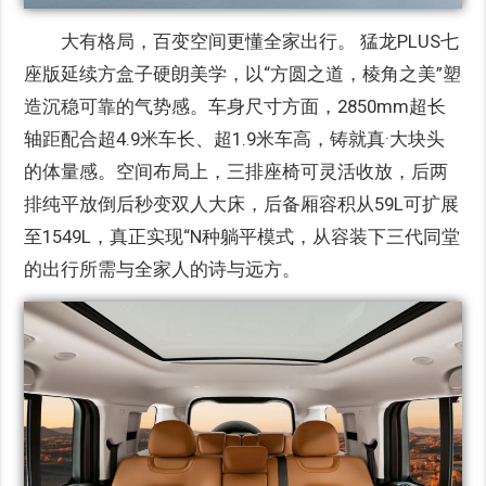
大有格局，百变空间更懂全家出行。 猛龙PLUS七
座版延续方盒子硬朗美学，以“方圆之道，棱角之美”塑
造沉稳可靠的气势感。车身尺寸方面，2850mm超长
轴距配合超4.9米车长、超1.9米车高，铸就真·大块头
的体量感。空间布局上，三排座椅可灵活收放，后两
排纯平放倒后秒变双人大床，后备厢容积从59L可扩展
至1549L，真正实现“N种躺平模式，从容装下三代同堂
的出行所需与全家人的诗与远方。