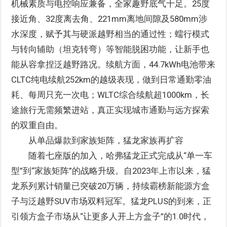
机械素质与电控响应兼备，全家趣野底气十足。25度
接近角、32度离去角、221mm离地间隙及580mm涉
水深度，赋予其与硬派越野相当的通过性；蠕行模式
与转向辅助（坦克转弯）等智能脱困功能，让新手也
能从容拿捏泛越野路况。续航方面，44.7kWh电池带来
CLTC纯电续航252km的越级表现，做到日常通勤零油
耗、每周只充一次电；WLTC综合续航超1000km，长
途旅行无需频繁进站，真正实现城市通勤与远方探索
的双重自由。
从单品爆款到家族矩阵，猛龙家族再扩容
随着七座版的加入，哈弗猛龙正式完成从“单一车
型”到“家族矩阵”的战略升级。自2023年上市以来，猛
龙系列累计销量已突破20万辆，持续霸榜新能源方盒
子与泛越野SUV市场双料冠军。猛龙PLUS的到来，正
引领方盒子市场从“让更多人开上方盒子”的1.0时代，