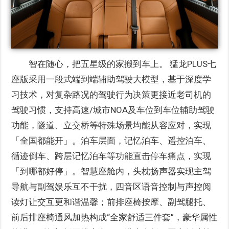
智在随心，把五星级的家搬到车上。 猛龙PLUS七
座版采用一段式端到端辅助驾驶大模型，基于深度学
习技术，对复杂路况的驾驶行为决策更接近老司机的
驾驶习惯，支持高速/城市NOA及车位到车位辅助驾驶
功能，隧道、立交桥等特殊场景均能从容应对，实现
「全国都能开」。泊车层面，记忆泊车、遥控泊车、
循迹倒车、跨层记忆泊车等功能直击停车痛点，实现
「到哪都好停」。智慧座舱内，头枕扬声器实现主驾
导航与副驾娱乐互不干扰，四音区语音控制与声控阅
读灯让交互更和谐温馨；前排座椅按摩、副驾腿托、
前后排座椅通风加热构成“全家舒适三件套”，豪华属性