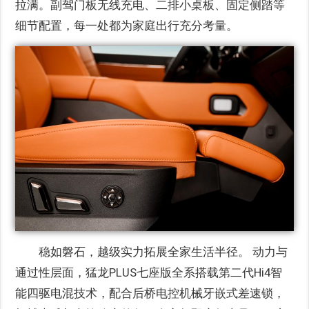
拉满。副驾门板无线充电、二排小桌板、固定侧踏等
细节配置，每一处都为家庭出行充分考量。
稳如磐石，越级实力拓展全家生活半径。 动力与
通过性层面，猛龙PLUS七座版全系搭载第二代Hi4智
能四驱电混技术，配合后桥电控机械牙嵌式差速锁，