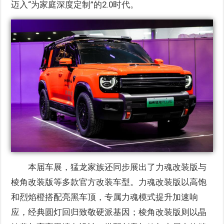
迈入“为家庭深度定制”的2.0时代。
本届车展，猛龙家族还同步展出了力魂改装版与
棱角改装版等多款官方改装车型。力魂改装版以高饱
和烈焰橙搭配亮黑车顶，专属力魂模式提升加速响
应，经典圆灯回归致敬硬派基因；棱角改装版则以晶