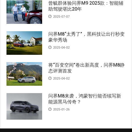
曾毓群体验问界M9 2025款：智能辅
助驾驶堪比20年
2025-07-07
问界M8“太秀了”，黑科技让出行秒变
豪华秀场
2025-04-02
将“百变空间”卷出新高度，问界M8静
态评测首发
2025-04-02
问界M8来袭，鸿蒙智行能否续写新
能源黑马传奇？
2025-01-26